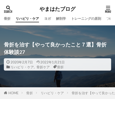
やまはたブログ
カテゴリー
骨折
リハビリ・ケア
ヨガ
解剖学
トレーニングの原則
プロ
タグ
手術後
ヨガのポーズ
ヨガ
筋トレ
骨折を治す【やって良かったこと７選】骨折
体験談27
広背筋
足底アーチ
股関節
ふくらはぎ
傷跡ケア
歪み改善
腰痛改善
2020年2月7日
2022年1月21日
リハビリ・ケア
,
骨折ケア
骨折
骨折完治後のケア
ヒラメ筋
体を柔らかくする
インナーマッスル
足の骨折
骨折時の靴
手術前
骨折
捻挫
ストレッチ
骨
癒し
筋膜
骨折
リハビリ・ケア
骨折を治す【やって良かった
HOME
検索