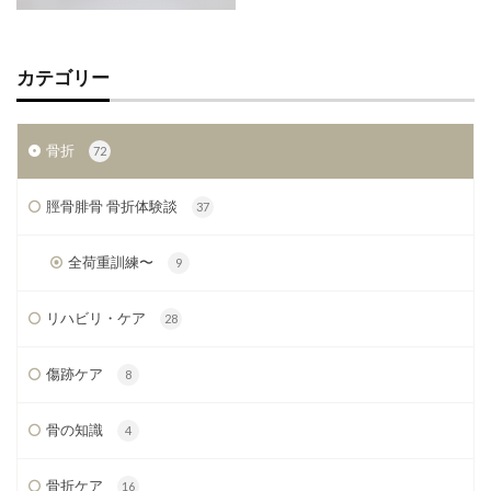
カテゴリー
骨折
72
脛骨腓骨 骨折体験談
37
全荷重訓練〜
9
リハビリ・ケア
28
傷跡ケア
8
骨の知識
4
骨折ケア
16