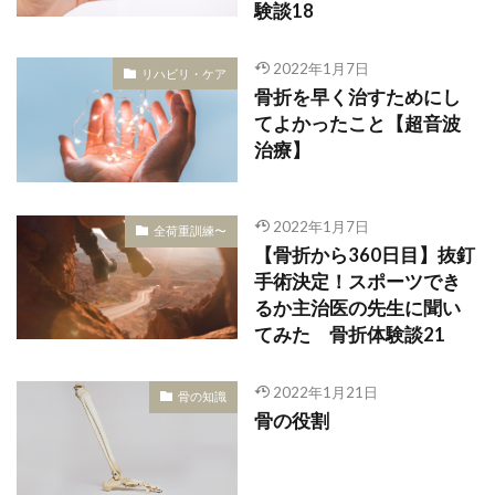
験談18
2022年1月7日
リハビリ・ケア
骨折を早く治すためにし
てよかったこと【超音波
治療】
2022年1月7日
全荷重訓練〜
【骨折から360日目】抜釘
手術決定！スポーツでき
るか主治医の先生に聞い
てみた 骨折体験談21
2022年1月21日
骨の知識
骨の役割