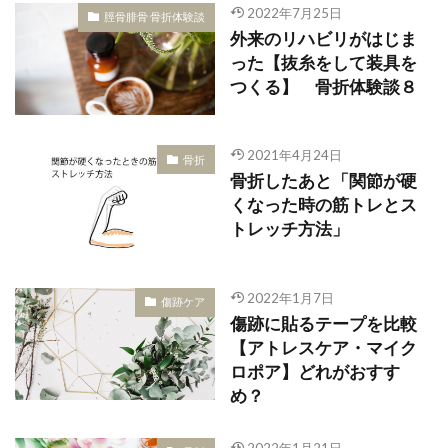
2022年7月25日
脛骨腓骨 骨折体験談
外来のリハビリがはじま
った【抜糸をして装具を
つくる】 骨折体験談８
2021年4月24日
骨折
骨折したあと「関節が硬
くなった時の筋トレとス
トレッチ方法」
2022年1月7日
傷跡ケア
傷跡に貼るテープを比較
【アトレスケア・マイク
ロポア】どれがおすす
め？
2022年1月21日