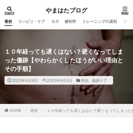
やまはたブログ
カテゴリー
骨折
リハビリ・ケア
ヨガ
解剖学
トレーニングの原則
プロ
タグ
手術後
ヨガのポーズ
ヨガ
筋トレ
１０年経っても遅くはない？硬くなってしま
った傷跡【やわらかくしたほうがいい理由と
広背筋
足底アーチ
股関節
ふくらはぎ
その手順】
傷跡ケア
歪み改善
腰痛改善
骨折完治後のケア
ヒラメ筋
体を柔らかくする
2023年4月4日
2023年4月5日
骨折
,
傷跡ケア
インナーマッスル
足の骨折
骨折時の靴
手術前
骨折
捻挫
ストレッチ
骨
癒し
筋膜
骨折
１０年経っても遅くはない？硬くなってしまった
HOME
検索