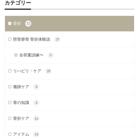
カテゴリー
骨折
72
脛骨腓骨 骨折体験談
37
全荷重訓練〜
9
リハビリ・ケア
28
傷跡ケア
8
骨の知識
4
骨折ケア
16
アイテム
14