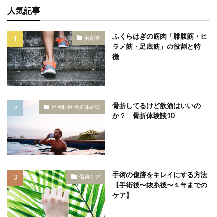
人気記事
ふくらはぎの筋肉「腓腹筋・ヒ
解剖学
ラメ筋・足底筋」の役割と特
徴
骨折してるけど飲酒はいいの
脛骨腓骨 骨折体験談
か？ 骨折体験談10
手術の傷跡をキレイにする方法
傷跡ケア
【手術後〜抜糸後〜１年までの
ケア】