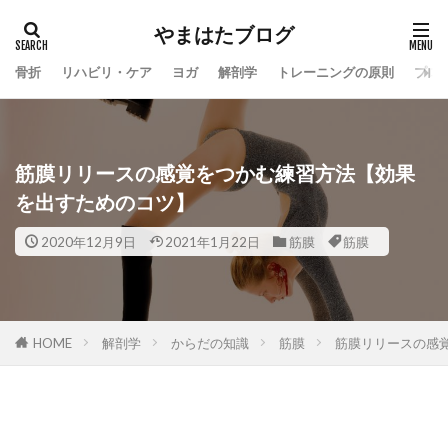
やまはたブログ
カテゴリー
骨折
リハビリ・ケア
ヨガ
解剖学
トレーニングの原則
プロ
タグ
手術後
ヨガのポーズ
ヨガ
筋トレ
筋膜リリースの感覚をつかむ練習方法【効果
を出すためのコツ】
広背筋
足底アーチ
股関節
ふくらはぎ
傷跡ケア
歪み改善
腰痛改善
2020年12月9日
2021年1月22日
筋膜
筋膜
骨折完治後のケア
ヒラメ筋
体を柔らかくする
インナーマッスル
足の骨折
骨折時の靴
手術前
骨折
捻挫
ストレッチ
骨
解剖学
からだの知識
筋膜
筋膜リリースの感
HOME
癒し
筋膜
検索