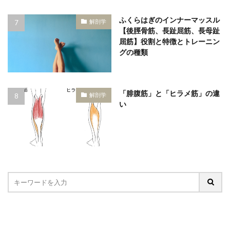
ふくらはぎのインナーマッスル
解剖学
【後脛骨筋、長趾屈筋、長母趾
屈筋】役割と特徴とトレーニン
グの種類
「腓腹筋」と「ヒラメ筋」の違
解剖学
い