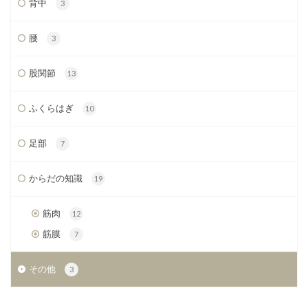
背中
3
腰
3
股関節
13
ふくらはぎ
10
足部
7
からだの知識
19
筋肉
12
筋膜
7
その他
3