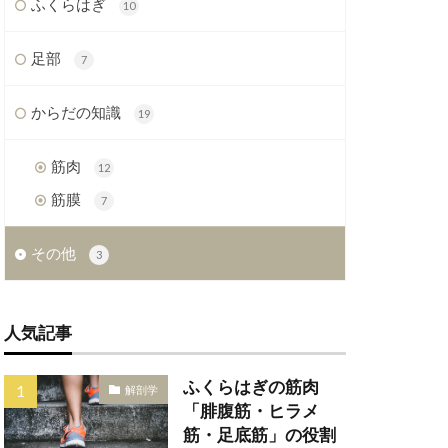
ふくらはぎ
10
足部
7
からだの知識
19
筋肉
12
筋膜
7
その他
3
人気記事
ふくらはぎの筋肉
解剖学
「腓腹筋・ヒラメ
筋・足底筋」の役割