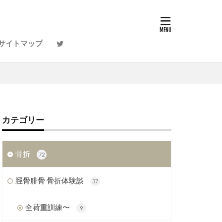
サイトマップ
節
ふくらはぎ
らかくする
ストレッチ
骨
カテゴリー
骨折
72
脛骨腓骨 骨折体験談
37
全荷重訓練〜
9