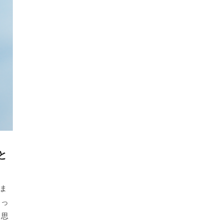
と
ま
くっ
と思