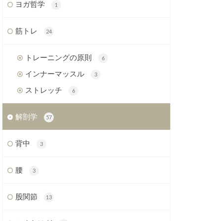
ヨガ哲学
1
筋トレ
24
トレーニングの原則
6
インナーマッスル
3
ストレッチ
6
解剖学
57
背中
3
腰
3
股関節
13