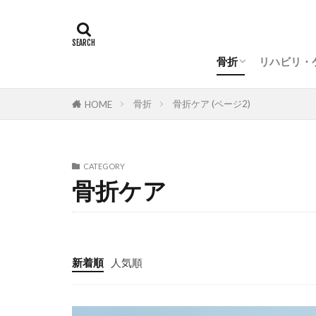
骨折体験談
骨折ケア
傷跡ケア
アイテム
タグ
骨折
リハビリ・
手術後
ヨ
骨折体験談
骨折ケア
傷跡ケア
アイテム
骨折
骨折ケア (ページ2)
傷跡ケア
HOME
インナーマッス
癒し
筋膜
CATEGORY
骨折ケア
新着順
人気順