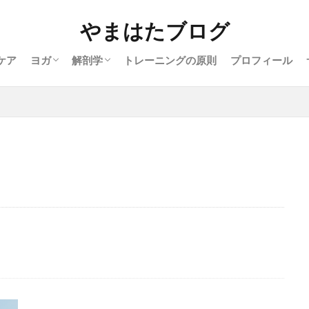
ポーズ
ストレッチ
からだの仕組み
背中
腰
股関節
ふくらはぎ
足部
筋膜
やまはたブログ
ケア
ヨガ
解剖学
トレーニングの原則
プロフィール
ガのポーズ
ヨガ
筋トレ
広背筋
足底アーチ
股関
ポーズ
ストレッチ
からだの仕組み
背中
腰
股関節
ふくらはぎ
足部
筋膜
歪み改善
腰痛改善
骨折完治後のケア
ヒラメ筋
体を柔
ル
足の骨折
骨折時の靴
手術前
骨折
捻挫
検索