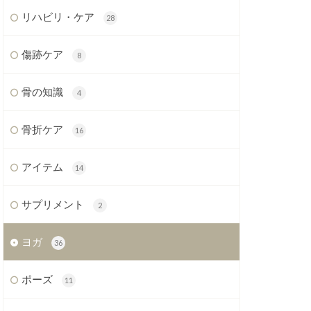
リハビリ・ケア
28
傷跡ケア
8
骨の知識
4
骨折ケア
16
アイテム
14
サプリメント
2
ヨガ
36
ポーズ
11