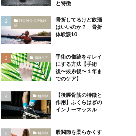
と特徴
骨折してるけど飲酒
脛骨腓骨 骨折体験
談
はいいのか？ 骨折
体験談10
手術の傷跡をキレイ
傷跡ケア
にする方法【手術
後〜抜糸後〜１年ま
でのケア】
【後脛骨筋の特徴と
解剖学
作用】ふくらはぎの
インナーマッスル
股関節を柔らかくす
解剖学