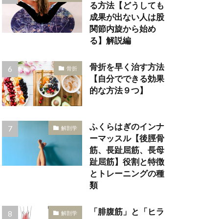
る方法【どうしても
成果が出ない人は股
関節内旋から始め
る】解説編
骨折を早く治す方法
骨折
【自分でできる効果
的な方法９つ】
ふくらはぎのインナ
解剖学
ーマッスル【後脛骨
筋、長趾屈筋、長母
趾屈筋】役割と特徴
とトレーニングの種
類
「腓腹筋」と「ヒラ
解剖学